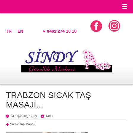
TR
EN
➤
0462 274 10 10
TRABZON SICAK TAŞ
MASAJI...
24-10-2018, 17:19
1400
Sıcak Taş Masajı