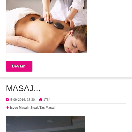
Devamı
MASAJ...
5-09-2016, 13:30
1764
İsveç Masajı
,
Sıcak Taş Masajı