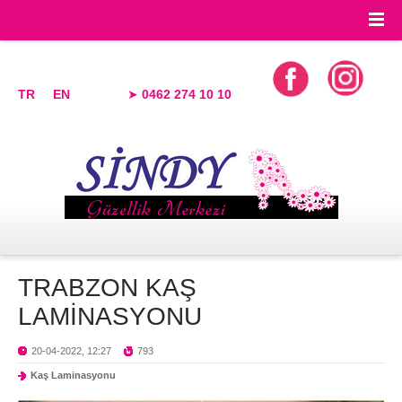
TR
EN
➤
0462 274 10 10
TRABZON KAŞ
LAMİNASYONU
20-04-2022, 12:27
793
Kaş Laminasyonu